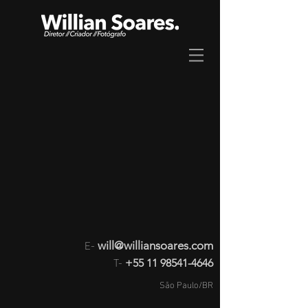
E-
will@williansoares.com
T-
+55 11 98541-4646
São Paulo/BR