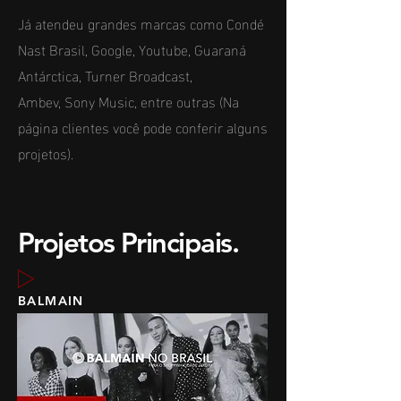
Já atendeu grandes marcas como Condé
Nast Brasil, Google, Youtube, Guaraná
Antárctica, Turner Broadcast,
Ambev, Sony Music, entre outras (Na
página clientes você pode conferir alguns
projetos).
ds
Projetos Principais.
BALMAIN